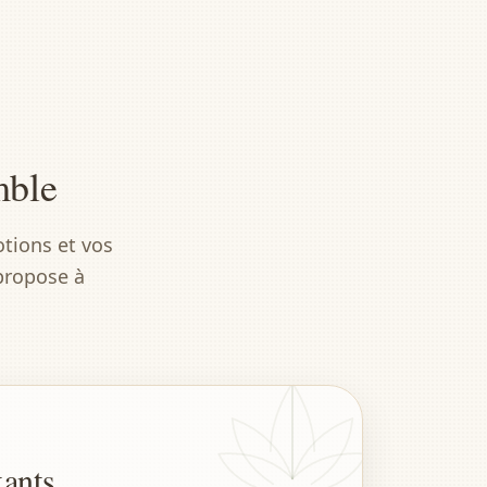
mble
tions et vos
propose à
xants