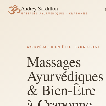
Audrey Sordillon
MASSAGES AYURVÉDIQUES · CRAPONNE
AYURVÉDA · BIEN-ÊTRE · LYON OUEST
Massages
Ayurvédiques
& Bien‑Être
à Craponne