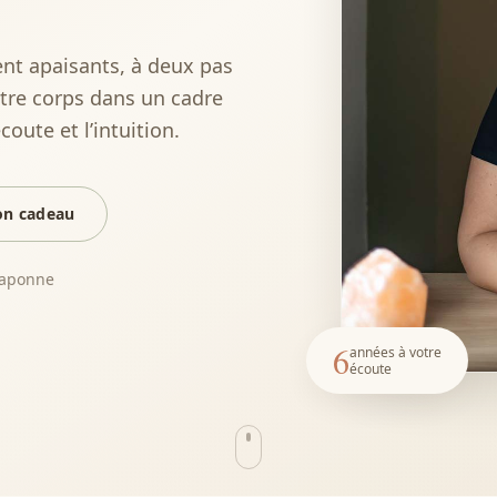
nt apaisants, à deux pas
tre corps dans un cadre
coute et l’intuition.
bon cadeau
aponne
6
années à votre
écoute