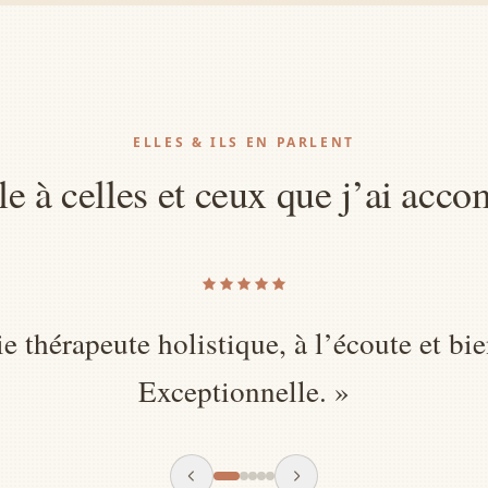
ELLES & ILS EN PARLENT
le à celles et ceux que j’ai acc
on accueil, Audrey est une personne douc
compétente. Soin au top.
»